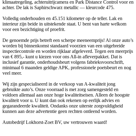
klimaatregeling, achteruitrijcamera en Park Distance Control voor en
achter. De lak is Saphirschwarz metallic — kleurcode 475.
Volledig onderhouden en 45.151 kilometer op de teller. Lak en
interieur zijn beide in uitstekende staat. U bent van harte welkom
voor een bezichtiging of proefrit.
De genoemde prijs betreft een scherpe meeneemprijs! Al onze auto’s
worden bij binnenkomst standaard voorzien van een uitgebreide
inspectiecontrole en worden rijklaar afgeleverd. Tegen een meerprijs
van € 895,- kunt u kiezen voor ons All-in afleverpakket. Dat is
inclusief garantie, onderhoudsbeurt volgens fabrieksvoorschrift,
minimaal 6 maanden geldige APK, professionele poetsbeurt en nog
veel meer.
Wij zijn gespecialiseerd in de verkoop van A-kwaliteit jong
gebruikte auto’s. Onze voorraad is met zorg samengesteld en
voldoen allemaal aan onze hoge kwaliteitseisen. Alleen de hoogste
kwaliteit voor u. U kunt dan ook rekenen op eerlijk advies en
gegarandeerde kwaliteit. Ondanks onze uiterste zorgvuldigheid
kunnen aan deze advertentie geen rechten ontleend worden.
Autobedrijf Lokhorst-Zoet BV, uw vertrouwen waard!