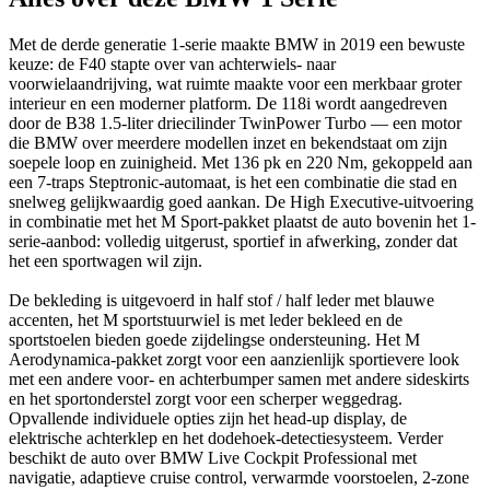
Met de derde generatie 1-serie maakte BMW in 2019 een bewuste
keuze: de F40 stapte over van achterwiels- naar
voorwielaandrijving, wat ruimte maakte voor een merkbaar groter
interieur en een moderner platform. De 118i wordt aangedreven
door de B38 1.5-liter driecilinder TwinPower Turbo — een motor
die BMW over meerdere modellen inzet en bekendstaat om zijn
soepele loop en zuinigheid. Met 136 pk en 220 Nm, gekoppeld aan
een 7-traps Steptronic-automaat, is het een combinatie die stad en
snelweg gelijkwaardig goed aankan. De High Executive-uitvoering
in combinatie met het M Sport-pakket plaatst de auto bovenin het 1-
serie-aanbod: volledig uitgerust, sportief in afwerking, zonder dat
het een sportwagen wil zijn.
De bekleding is uitgevoerd in half stof / half leder met blauwe
accenten, het M sportstuurwiel is met leder bekleed en de
sportstoelen bieden goede zijdelingse ondersteuning. Het M
Aerodynamica-pakket zorgt voor een aanzienlijk sportievere look
met een andere voor- en achterbumper samen met andere sideskirts
en het sportonderstel zorgt voor een scherper weggedrag.
Opvallende individuele opties zijn het head-up display, de
elektrische achterklep en het dodehoek-detectiesysteem. Verder
beschikt de auto over BMW Live Cockpit Professional met
navigatie, adaptieve cruise control, verwarmde voorstoelen, 2-zone