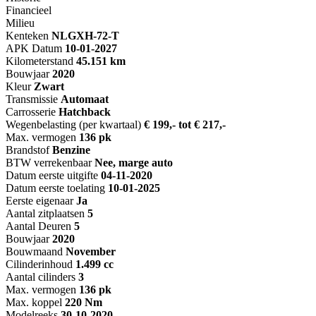
Financieel
Milieu
Kenteken
NL
GXH-72-T
APK Datum
10-01-2027
Kilometerstand
45.151 km
Bouwjaar
2020
Kleur
Zwart
Transmissie
Automaat
Carrosserie
Hatchback
Wegenbelasting (per kwartaal)
€ 199,- tot € 217,-
Max. vermogen
136 pk
Brandstof
Benzine
BTW verrekenbaar
Nee, marge auto
Datum eerste uitgifte
04-11-2020
Datum eerste toelating
10-01-2025
Eerste eigenaar
Ja
Aantal zitplaatsen
5
Aantal Deuren
5
Bouwjaar
2020
Bouwmaand
November
Cilinderinhoud
1.499 cc
Aantal cilinders
3
Max. vermogen
136 pk
Max. koppel
220 Nm
Modelreeks
30-10-2020