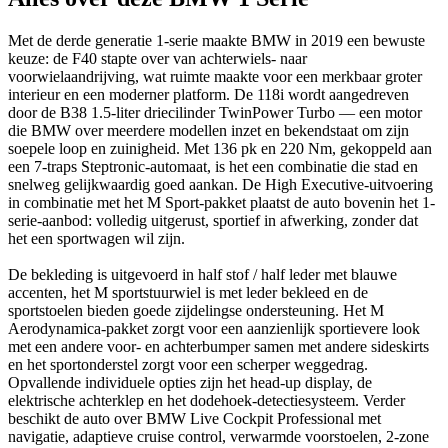
Met de derde generatie 1-serie maakte BMW in 2019 een bewuste
keuze: de F40 stapte over van achterwiels- naar
voorwielaandrijving, wat ruimte maakte voor een merkbaar groter
interieur en een moderner platform. De 118i wordt aangedreven
door de B38 1.5-liter driecilinder TwinPower Turbo — een motor
die BMW over meerdere modellen inzet en bekendstaat om zijn
soepele loop en zuinigheid. Met 136 pk en 220 Nm, gekoppeld aan
een 7-traps Steptronic-automaat, is het een combinatie die stad en
snelweg gelijkwaardig goed aankan. De High Executive-uitvoering
in combinatie met het M Sport-pakket plaatst de auto bovenin het 1-
serie-aanbod: volledig uitgerust, sportief in afwerking, zonder dat
het een sportwagen wil zijn.
De bekleding is uitgevoerd in half stof / half leder met blauwe
accenten, het M sportstuurwiel is met leder bekleed en de
sportstoelen bieden goede zijdelingse ondersteuning. Het M
Aerodynamica-pakket zorgt voor een aanzienlijk sportievere look
met een andere voor- en achterbumper samen met andere sideskirts
en het sportonderstel zorgt voor een scherper weggedrag.
Opvallende individuele opties zijn het head-up display, de
elektrische achterklep en het dodehoek-detectiesysteem. Verder
beschikt de auto over BMW Live Cockpit Professional met
navigatie, adaptieve cruise control, verwarmde voorstoelen, 2-zone