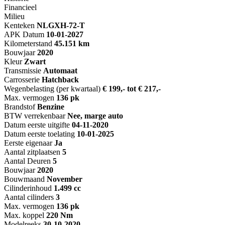
Financieel
Milieu
Kenteken
NL
GXH-72-T
APK Datum
10-01-2027
Kilometerstand
45.151 km
Bouwjaar
2020
Kleur
Zwart
Transmissie
Automaat
Carrosserie
Hatchback
Wegenbelasting (per kwartaal)
€ 199,- tot € 217,-
Max. vermogen
136 pk
Brandstof
Benzine
BTW verrekenbaar
Nee, marge auto
Datum eerste uitgifte
04-11-2020
Datum eerste toelating
10-01-2025
Eerste eigenaar
Ja
Aantal zitplaatsen
5
Aantal Deuren
5
Bouwjaar
2020
Bouwmaand
November
Cilinderinhoud
1.499 cc
Aantal cilinders
3
Max. vermogen
136 pk
Max. koppel
220 Nm
Modelreeks
30-10-2020