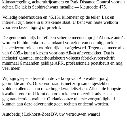
klimaatregeling, achteruitrijcamera en Park Distance Control voor en
achter. De lak is Saphirschwarz metallic — kleurcode 475.
Volledig onderhouden en 45.151 kilometer op de teller. Lak en
interieur zijn beide in uitstekende staat. U bent van harte welkom
voor een bezichtiging of proefrit.
De genoemde prijs betreft een scherpe meeneemprijs! Al onze auto’s
worden bij binnenkomst standaard voorzien van een uitgebreide
inspectiecontrole en worden rijklaar afgeleverd. Tegen een meerprijs
van € 895,- kunt u kiezen voor ons All-in afleverpakket. Dat is
inclusief garantie, onderhoudsbeurt volgens fabrieksvoorschrift,
minimaal 6 maanden geldige APK, professionele poetsbeurt en nog
veel meer.
Wij zijn gespecialiseerd in de verkoop van A-kwaliteit jong
gebruikte auto’s. Onze voorraad is met zorg samengesteld en
voldoen allemaal aan onze hoge kwaliteitseisen. Alleen de hoogste
kwaliteit voor u. U kunt dan ook rekenen op eerlijk advies en
gegarandeerde kwaliteit. Ondanks onze uiterste zorgvuldigheid
kunnen aan deze advertentie geen rechten ontleend worden.
Autobedrijf Lokhorst-Zoet BV, uw vertrouwen waard!