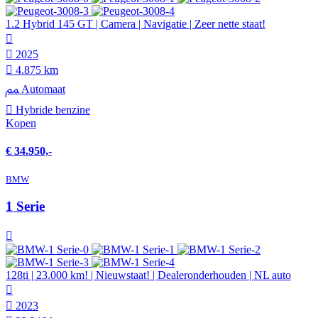
1.2 Hybrid 145 GT | Camera | Navigatie | Zeer nette staat!
2025
4.875 km
Automaat
Hybride benzine
Kopen
€ 34.950,-
BMW
1 Serie
128ti | 23.000 km! | Nieuwstaat! | Dealeronderhouden | NL auto
2023