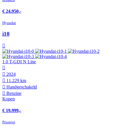
€ 24.950,-
Hyundai
i10
1.0 T-GDI N Line
2024
11.229 km
Hand­geschakeld
Benzine
Kopen
€ 19.999,-
Peugeot