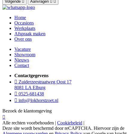
Volgende
Aanvragen
Home
Occasions
Werkplaats
Afspraak maken
Over ons
Vacature
Showroom
Nieuws
Contact
Contactgegevens
Zuiderzeestraatweg Oost 17
8081 LA Elburg
0525-681438
info@lokhorstzoet.nl
Bezoek de klantomgeving
Alle rechten voorbehouden |
Cookiebeleid
|
Deze site wordt beschermd door reCAPTCHA. Hiervoor zijn de
Algemene voorwaarden
en
Privacy Policy
van Google van kracht