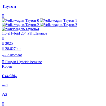
Tayron
1.5 eHybrid 204 PK Elegance
2025
28.627 km
Automaat
Plug-in Hybride benzine
Kopen
€ 44.950,-
Audi
A3