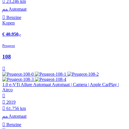
23.246 km
Automaat
Benzine
Kopen
€ 40.950,-
Peugeot
108
1.0 e-VTi Allure Automaat Automaat | Camera | Apple CarPlay |
Airco
2019
61.756 km
Automaat
Benzine