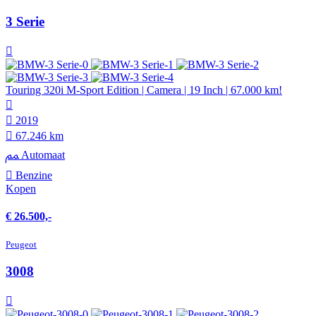
3 Serie
Touring 320i M-Sport Edition | Camera | 19 Inch | 67.000 km!
2019
67.246 km
Automaat
Benzine
Kopen
€ 26.500,-
Peugeot
3008