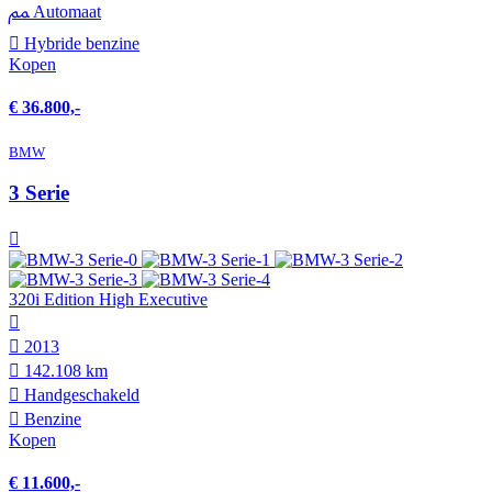
Automaat
Hybride benzine
Kopen
€ 36.800,-
BMW
3 Serie
320i Edition High Executive
2013
142.108 km
Hand­geschakeld
Benzine
Kopen
€ 11.600,-