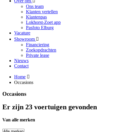
Over ons
Ons team
Klanten vertellen
Klantenpas
Lokhorst-Zoet app
Pasfoto Elburg
Vacature
Showroom
Financiering
Zoekopdrachten
Private lease
Nieuws
Contact
Home
Occasions
Occasions
Er zijn 23 voertuigen gevonden
Van alle merken