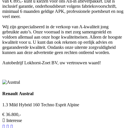
van € 895,- kunt u kiezen voor ons All-in afleverpakket. Dat is
inclusief garantie, onderhoudsbeurt volgens fabrieksvoorschrift,
minimaal 6 maanden geldige APK, professionele poetsbeurt en nog
veel meer.
Wij zijn gespecialiseerd in de verkoop van A-kwaliteit jong
gebruikte auto’s. Onze voorraad is met zorg samengesteld en
voldoen allemaal aan onze hoge kwaliteitseisen. Alleen de hoogste
kwaliteit voor u. U kunt dan ook rekenen op eerlijk advies en
gegarandeerde kwaliteit. Ondanks onze uiterste zorgvuldigheid
kunnen aan deze advertentie geen rechten ontleend worden.
Autobedrijf Lokhorst-Zoet BV, uw vertrouwen waard!
Renault Austral
1.3 Mild Hybrid 160 Techno Esprit Alpine
€ 36.800,-
Interesse