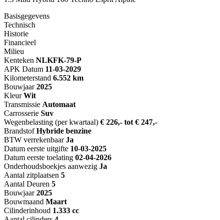
Basisgegevens
Technisch
Historie
Financieel
Milieu
Kenteken
NL
KFK-79-P
APK Datum
11-03-2029
Kilometerstand
6.552 km
Bouwjaar
2025
Kleur
Wit
Transmissie
Automaat
Carrosserie
Suv
Wegenbelasting (per kwartaal)
€ 226,- tot € 247,-
Brandstof
Hybride benzine
BTW verrekenbaar
Ja
Datum eerste uitgifte
10-03-2025
Datum eerste toelating
02-04-2026
Onderhoudsboekjes aanwezig
Ja
Aantal zitplaatsen
5
Aantal Deuren
5
Bouwjaar
2025
Bouwmaand
Maart
Cilinderinhoud
1.333 cc
Aantal cilinders
4