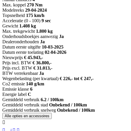
Max. koppel
270 Nm
Modelreeks
29-04-2024
Topsnelheid
175 km/h
Acceleratie (0 - 100)
9 sec
Gewicht
1.408 kg
Max. trekgewicht
1.800 kg
Onderhoudsboekjes aanwezig
Ja
Dealeronderhouden
Ja
Datum eerste uitgifte
10-03-2025
Datum eerste toelating
02-04-2026
Nieuwprijs
€ 45.943,-
Prijs incl. BTW
€ 36.800,-
Prijs excl. BTW
€ 31.013,-
BTW verrekenbaar
Ja
Wegenbelasting (per kwartaal)
€ 226,- tot € 247,-
Co2 emissie
140 g/km
Emissie klasse
6
Energie label
C
Gemiddeld verbruik
6.2 / 100km
Gemiddeld verbruik stad
Onbekend / 100km
Gemiddeld verbruik snelweg
Onbekend / 100km
Alle opties en accessoires