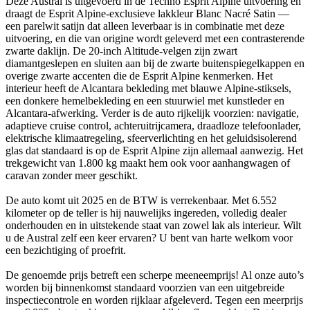
Deze Austral is uitgevoerd in de Techno Esprit Alpine uitvoering en
draagt de Esprit Alpine-exclusieve lakkleur Blanc Nacré Satin —
een parelwit satijn dat alleen leverbaar is in combinatie met deze
uitvoering, en die van origine wordt geleverd met een contrasterende
zwarte daklijn. De 20-inch Altitude-velgen zijn zwart
diamantgeslepen en sluiten aan bij de zwarte buitenspiegelkappen en
overige zwarte accenten die de Esprit Alpine kenmerken. Het
interieur heeft de Alcantara bekleding met blauwe Alpine-stiksels,
een donkere hemelbekleding en een stuurwiel met kunstleder en
Alcantara-afwerking. Verder is de auto rijkelijk voorzien: navigatie,
adaptieve cruise control, achteruitrijcamera, draadloze telefoonlader,
elektrische klimaatregeling, sfeerverlichting en het geluidsisolerend
glas dat standaard is op de Esprit Alpine zijn allemaal aanwezig. Het
trekgewicht van 1.800 kg maakt hem ook voor aanhangwagen of
caravan zonder meer geschikt.
De auto komt uit 2025 en de BTW is verrekenbaar. Met 6.552
kilometer op de teller is hij nauwelijks ingereden, volledig dealer
onderhouden en in uitstekende staat van zowel lak als interieur. Wilt
u de Austral zelf een keer ervaren? U bent van harte welkom voor
een bezichtiging of proefrit.
De genoemde prijs betreft een scherpe meeneemprijs! Al onze auto’s
worden bij binnenkomst standaard voorzien van een uitgebreide
inspectiecontrole en worden rijklaar afgeleverd. Tegen een meerprijs