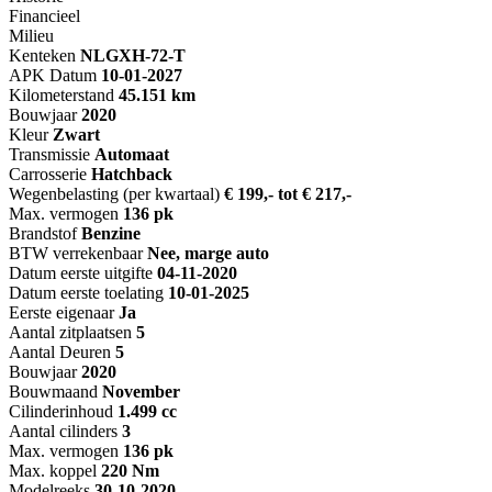
Financieel
Milieu
Kenteken
NL
GXH-72-T
APK Datum
10-01-2027
Kilometerstand
45.151 km
Bouwjaar
2020
Kleur
Zwart
Transmissie
Automaat
Carrosserie
Hatchback
Wegenbelasting (per kwartaal)
€ 199,- tot € 217,-
Max. vermogen
136 pk
Brandstof
Benzine
BTW verrekenbaar
Nee, marge auto
Datum eerste uitgifte
04-11-2020
Datum eerste toelating
10-01-2025
Eerste eigenaar
Ja
Aantal zitplaatsen
5
Aantal Deuren
5
Bouwjaar
2020
Bouwmaand
November
Cilinderinhoud
1.499 cc
Aantal cilinders
3
Max. vermogen
136 pk
Max. koppel
220 Nm
Modelreeks
30-10-2020