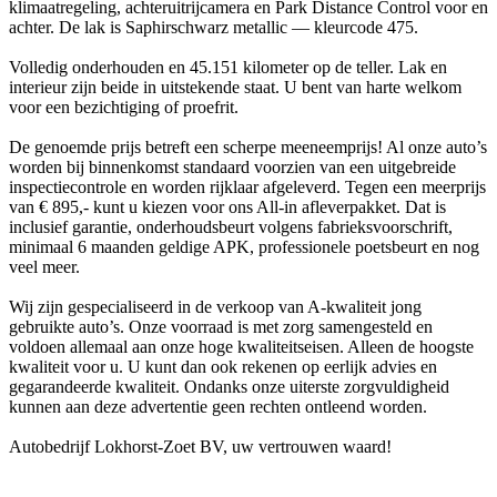
klimaatregeling, achteruitrijcamera en Park Distance Control voor en
achter. De lak is Saphirschwarz metallic — kleurcode 475.
Volledig onderhouden en 45.151 kilometer op de teller. Lak en
interieur zijn beide in uitstekende staat. U bent van harte welkom
voor een bezichtiging of proefrit.
De genoemde prijs betreft een scherpe meeneemprijs! Al onze auto’s
worden bij binnenkomst standaard voorzien van een uitgebreide
inspectiecontrole en worden rijklaar afgeleverd. Tegen een meerprijs
van € 895,- kunt u kiezen voor ons All-in afleverpakket. Dat is
inclusief garantie, onderhoudsbeurt volgens fabrieksvoorschrift,
minimaal 6 maanden geldige APK, professionele poetsbeurt en nog
veel meer.
Wij zijn gespecialiseerd in de verkoop van A-kwaliteit jong
gebruikte auto’s. Onze voorraad is met zorg samengesteld en
voldoen allemaal aan onze hoge kwaliteitseisen. Alleen de hoogste
kwaliteit voor u. U kunt dan ook rekenen op eerlijk advies en
gegarandeerde kwaliteit. Ondanks onze uiterste zorgvuldigheid
kunnen aan deze advertentie geen rechten ontleend worden.
Autobedrijf Lokhorst-Zoet BV, uw vertrouwen waard!