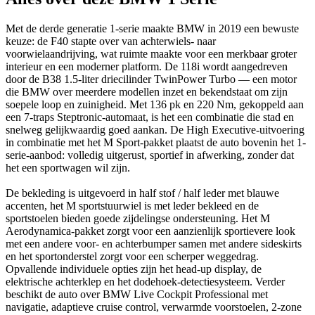
Met de derde generatie 1-serie maakte BMW in 2019 een bewuste
keuze: de F40 stapte over van achterwiels- naar
voorwielaandrijving, wat ruimte maakte voor een merkbaar groter
interieur en een moderner platform. De 118i wordt aangedreven
door de B38 1.5-liter driecilinder TwinPower Turbo — een motor
die BMW over meerdere modellen inzet en bekendstaat om zijn
soepele loop en zuinigheid. Met 136 pk en 220 Nm, gekoppeld aan
een 7-traps Steptronic-automaat, is het een combinatie die stad en
snelweg gelijkwaardig goed aankan. De High Executive-uitvoering
in combinatie met het M Sport-pakket plaatst de auto bovenin het 1-
serie-aanbod: volledig uitgerust, sportief in afwerking, zonder dat
het een sportwagen wil zijn.
De bekleding is uitgevoerd in half stof / half leder met blauwe
accenten, het M sportstuurwiel is met leder bekleed en de
sportstoelen bieden goede zijdelingse ondersteuning. Het M
Aerodynamica-pakket zorgt voor een aanzienlijk sportievere look
met een andere voor- en achterbumper samen met andere sideskirts
en het sportonderstel zorgt voor een scherper weggedrag.
Opvallende individuele opties zijn het head-up display, de
elektrische achterklep en het dodehoek-detectiesysteem. Verder
beschikt de auto over BMW Live Cockpit Professional met
navigatie, adaptieve cruise control, verwarmde voorstoelen, 2-zone