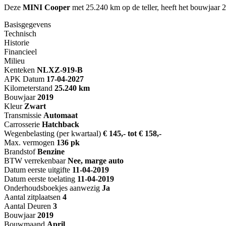
Deze
MINI Cooper
met 25.240 km op de teller, heeft het bouwjaar 2
Basisgegevens
Technisch
Historie
Financieel
Milieu
Kenteken
NL
XZ-919-B
APK Datum
17-04-2027
Kilometerstand
25.240 km
Bouwjaar
2019
Kleur
Zwart
Transmissie
Automaat
Carrosserie
Hatchback
Wegenbelasting (per kwartaal)
€ 145,- tot € 158,-
Max. vermogen
136 pk
Brandstof
Benzine
BTW verrekenbaar
Nee, marge auto
Datum eerste uitgifte
11-04-2019
Datum eerste toelating
11-04-2019
Onderhoudsboekjes aanwezig
Ja
Aantal zitplaatsen
4
Aantal Deuren
3
Bouwjaar
2019
Bouwmaand
April