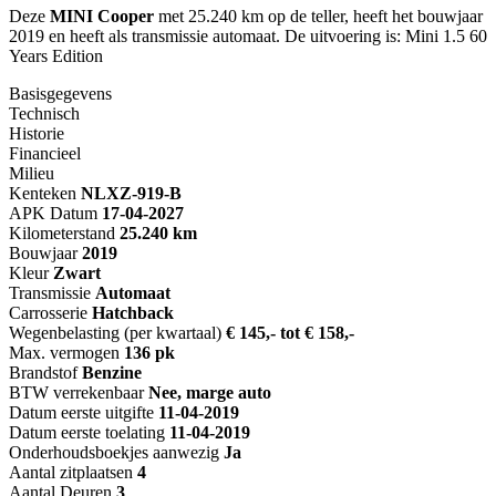
Deze
MINI Cooper
met 25.240 km op de teller, heeft het bouwjaar
2019 en heeft als transmissie automaat. De uitvoering is: Mini 1.5 60
Years Edition
Basisgegevens
Technisch
Historie
Financieel
Milieu
Kenteken
NL
XZ-919-B
APK Datum
17-04-2027
Kilometerstand
25.240 km
Bouwjaar
2019
Kleur
Zwart
Transmissie
Automaat
Carrosserie
Hatchback
Wegenbelasting (per kwartaal)
€ 145,- tot € 158,-
Max. vermogen
136 pk
Brandstof
Benzine
BTW verrekenbaar
Nee, marge auto
Datum eerste uitgifte
11-04-2019
Datum eerste toelating
11-04-2019
Onderhoudsboekjes aanwezig
Ja
Aantal zitplaatsen
4
Aantal Deuren
3