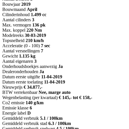
Bouwjaar
2019
Bouwmaand
April
Cilinderinhoud
1.499 cc
Aantal cilinders
3
Max. vermogen
136 pk
Max. koppel
220 Nm
Modelreeks
30-03-2019
Topsnelheid
210 km/h
Acceleratie (0 - 100)
7 sec
Aantal versnellingen
7
Gewicht
1.135 kg
Aantal eigenaren
3
Onderhoudsboekjes aanwezig
Ja
Dealeronderhouden
Ja
Datum eerste uitgifte
11-04-2019
Datum eerste toelating
11-04-2019
Nieuwprijs
€ 34.877,-
BTW verrekenbaar
Nee, marge auto
Wegenbelasting (per kwartaal)
€ 145,- tot € 158,-
Co2 emissie
140 g/km
Emissie klasse
6
Energie label
D
Gemiddeld verbruik
5.1 / 100km
Gemiddeld verbruik stad
6.3 / 100km
Gemiddeld verbruik snelweg
4.5 / 100km