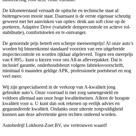
De kilometerstand verraadt de optische en technische staat al:
buitengewoon mooie staat. Daarnaast is de eerste eigenaar scheutig
geweest met het aanvinken van opties: denk aan soft close op de
portieren, Adaptive Drive (variabele dempercontrole en actieve rol-
stabilisatie), comfortstoelen en tv-ontvanger.
De genoemde prijs betreft een scherpe meeneemprijs! Al onze auto’s
worden bij binnenkomst standaard voorzien van een uitgebreide
inspectiecontrole en worden rijklaar afgeleverd. Tegen een meerprijs
van € 895,- kunt u kiezen voor ons All-in afleverpakket. Dat is
inclusief garantie, onderhoudsbeurt volgens fabrieksvoorschrift,
minimaal 6 maanden geldige APK, professionele poetsbeurt en nog
veel meer.
Wij zijn gespecialiseerd in de verkoop van A-kwaliteit jong
gebruikte auto’s. Onze voorraad is met zorg samengesteld en
voldoen allemaal aan onze hoge kwaliteitseisen. Alleen de hoogste
kwaliteit voor u. U kunt dan ook rekenen op eerlijk advies en
gegarandeerde kwaliteit. Ondanks onze uiterste zorgvuldigheid
kunnen aan deze advertentie geen rechten ontleend worden.
Autobedrijf Lokhorst-Zoet BV, uw vertrouwen waard!