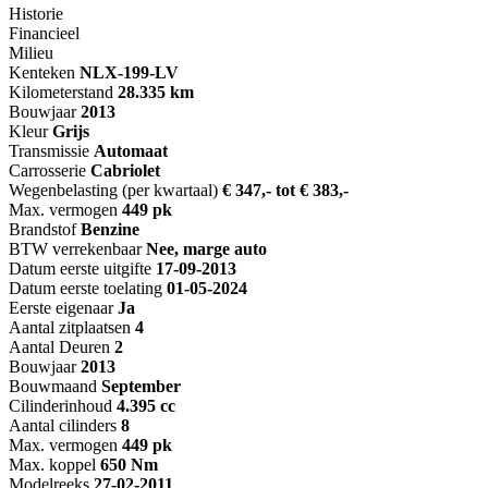
Historie
Financieel
Milieu
Kenteken
NL
X-199-LV
Kilometerstand
28.335 km
Bouwjaar
2013
Kleur
Grijs
Transmissie
Automaat
Carrosserie
Cabriolet
Wegenbelasting (per kwartaal)
€ 347,- tot € 383,-
Max. vermogen
449 pk
Brandstof
Benzine
BTW verrekenbaar
Nee, marge auto
Datum eerste uitgifte
17-09-2013
Datum eerste toelating
01-05-2024
Eerste eigenaar
Ja
Aantal zitplaatsen
4
Aantal Deuren
2
Bouwjaar
2013
Bouwmaand
September
Cilinderinhoud
4.395 cc
Aantal cilinders
8
Max. vermogen
449 pk
Max. koppel
650 Nm
Modelreeks
27-02-2011