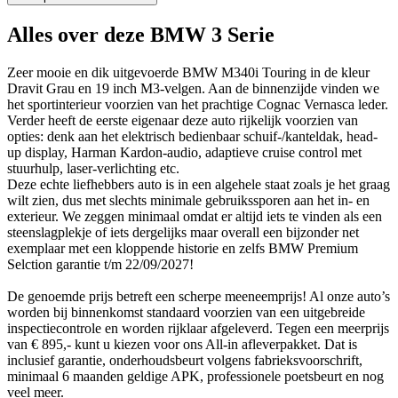
Alles over deze BMW 3 Serie
Zeer mooie en dik uitgevoerde BMW M340i Touring in de kleur
Dravit Grau en 19 inch M3-velgen. Aan de binnenzijde vinden we
het sportinterieur voorzien van het prachtige Cognac Vernasca leder.
Verder heeft de eerste eigenaar deze auto rijkelijk voorzien van
opties: denk aan het elektrisch bedienbaar schuif-/kanteldak, head-
up display, Harman Kardon-audio, adaptieve cruise control met
stuurhulp, laser-verlichting etc.
Deze echte liefhebbers auto is in een algehele staat zoals je het graag
wilt zien, dus met slechts minimale gebruikssporen aan het in- en
exterieur. We zeggen minimaal omdat er altijd iets te vinden als een
steenslagplekje of iets dergelijks maar overall een bijzonder net
exemplaar met een kloppende historie en zelfs BMW Premium
Selction garantie t/m 22/09/2027!
De genoemde prijs betreft een scherpe meeneemprijs! Al onze auto’s
worden bij binnenkomst standaard voorzien van een uitgebreide
inspectiecontrole en worden rijklaar afgeleverd. Tegen een meerprijs
van € 895,- kunt u kiezen voor ons All-in afleverpakket. Dat is
inclusief garantie, onderhoudsbeurt volgens fabrieksvoorschrift,
minimaal 6 maanden geldige APK, professionele poetsbeurt en nog
veel meer.