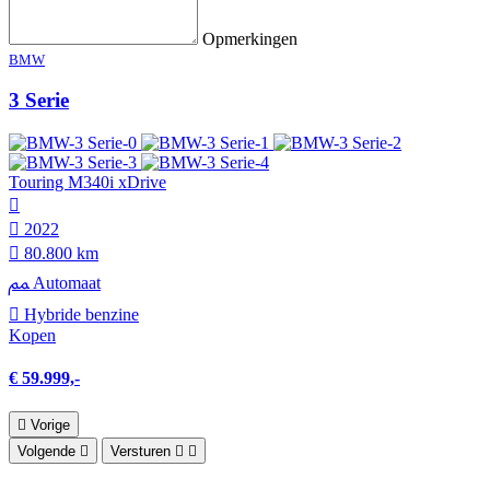
Opmerkingen
BMW
3 Serie
Touring M340i xDrive
2022
80.800 km
Automaat
Hybride benzine
Kopen
€ 59.999,-
Vorige
Volgende
Versturen