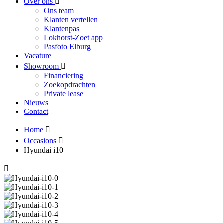
Over ons
Ons team
Klanten vertellen
Klantenpas
Lokhorst-Zoet app
Pasfoto Elburg
Vacature
Showroom
Financiering
Zoekopdrachten
Private lease
Nieuws
Contact
Home
Occasions
Hyundai i10