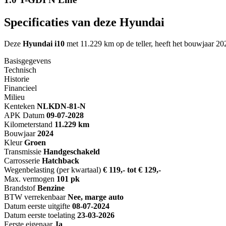
Specificaties van deze Hyundai
Deze
Hyundai i10
met 11.229 km op de teller, heeft het bouwjaar 20
Basisgegevens
Technisch
Historie
Financieel
Milieu
Kenteken
NL
KDN-81-N
APK Datum
09-07-2028
Kilometerstand
11.229 km
Bouwjaar
2024
Kleur
Groen
Transmissie
Handgeschakeld
Carrosserie
Hatchback
Wegenbelasting (per kwartaal)
€ 119,- tot € 129,-
Max. vermogen
101 pk
Brandstof
Benzine
BTW verrekenbaar
Nee, marge auto
Datum eerste uitgifte
08-07-2024
Datum eerste toelating
23-03-2026
Eerste eigenaar
Ja