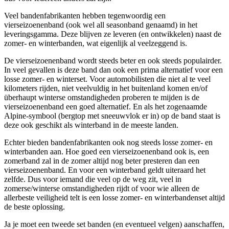
Veel bandenfabrikanten hebben tegenwoordig een
vierseizoenenband (ook wel all seasonband genaamd) in het
leveringsgamma. Deze blijven ze leveren (en ontwikkelen) naast de
zomer- en winterbanden, wat eigenlijk al veelzeggend is.
De vierseizoenenband wordt steeds beter en ook steeds populairder.
In veel gevallen is deze band dan ook een prima alternatief voor een
losse zomer- en winterset. Voor automobilisten die niet al te veel
kilometers rijden, niet veelvuldig in het buitenland komen en/of
überhaupt winterse omstandigheden proberen te mijden is de
vierseizoenenband een goed alternatief. En als het zogenaamde
Alpine-symbool (bergtop met sneeuwvlok er in) op de band staat is
deze ook geschikt als winterband in de meeste landen.
Echter bieden bandenfabrikanten ook nog steeds losse zomer- en
winterbanden aan. Hoe goed een vierseizoenenband ook is, een
zomerband zal in de zomer altijd nog beter presteren dan een
vierseizoenenband. En voor een winterband geldt uiteraard het
zelfde. Dus voor iemand die veel op de weg zit, veel in
zomerse/winterse omstandigheden rijdt of voor wie alleen de
allerbeste veiligheid telt is een losse zomer- en winterbandenset altijd
de beste oplossing.
Ja je moet een tweede set banden (en eventueel velgen) aanschaffen,