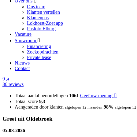
Over ons
Ons team
Klanten vertellen
Klantenpas
Lokhorst-Zoet app
Pasfoto Elburg
Vacature
Showroom
Financiering
Zoekopdrachten
Private lease
Nieuws
Contact
9
,4
86 reviews
Totaal aantal beoordelingen
1061
Geef uw mening
Totaal score
9,3
Aangeraden door klanten
98%
afgelopen 12 maanden
afgelopen 1
Greet uit Oldebroek
05-08-2026