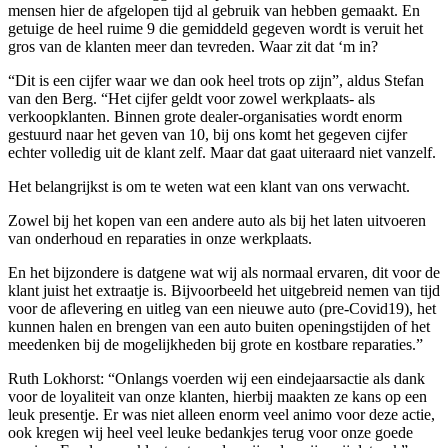
mensen hier de afgelopen tijd al gebruik van hebben gemaakt. En
getuige de heel ruime 9 die gemiddeld gegeven wordt is veruit het
gros van de klanten meer dan tevreden. Waar zit dat ‘m in?
“Dit is een cijfer waar we dan ook heel trots op zijn”, aldus Stefan
van den Berg. “Het cijfer geldt voor zowel werkplaats- als
verkoopklanten. Binnen grote dealer-organisaties wordt enorm
gestuurd naar het geven van 10, bij ons komt het gegeven cijfer
echter volledig uit de klant zelf. Maar dat gaat uiteraard niet vanzelf.
Het belangrijkst is om te weten wat een klant van ons verwacht.
Zowel bij het kopen van een andere auto als bij het laten uitvoeren
van onderhoud en reparaties in onze werkplaats.
En het bijzondere is datgene wat wij als normaal ervaren, dit voor de
klant juist het extraatje is. Bijvoorbeeld het uitgebreid nemen van tijd
voor de aflevering en uitleg van een nieuwe auto (pre-Covid19), het
kunnen halen en brengen van een auto buiten openingstijden of het
meedenken bij de mogelijkheden bij grote en kostbare reparaties.”
Ruth Lokhorst: “Onlangs voerden wij een eindejaarsactie als dank
voor de loyaliteit van onze klanten, hierbij maakten ze kans op een
leuk presentje. Er was niet alleen enorm veel animo voor deze actie,
ook kregen wij heel veel leuke bedankjes terug voor onze goede